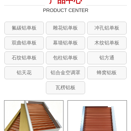
产品中心
PRODUCT CENTER
氟碳铝单板
雕花铝单板
冲孔铝单板
双曲铝单板
幕墙铝单板
木纹铝单板
石纹铝单板
包柱铝单板
铝方通
铝天花
铝合金空调罩
蜂窝铝板
瓦楞铝板