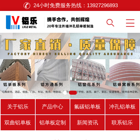
24小时免费服务热线：
13927296893
关于铝乐
产品中心
氟碳铝单板
冲孔铝单板
双曲铝单板
铝单板定制
新闻资讯
联系铝乐