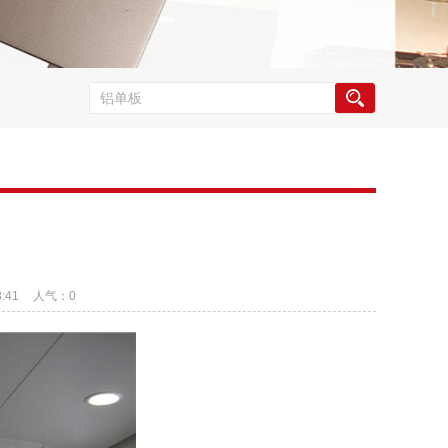
:41
人气：
0