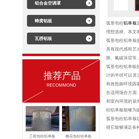
铝合金空调罩
蜂窝铝板
弧形包柱
铝单板
理想选择。本文
瓦楞铝板
弧形包柱铝单板
具有现代感和艺
膜、氟碳涂层等
弧形包柱铝单板
推荐产品
计的半径可以灵
有效抵御环境因
RECOMMOND
在适用场合方面
和室内环境的装
柱铝单板能够为
弧形包柱铝单板
得它能够满足各
工程包柱铝单板
雕花包柱铝单板