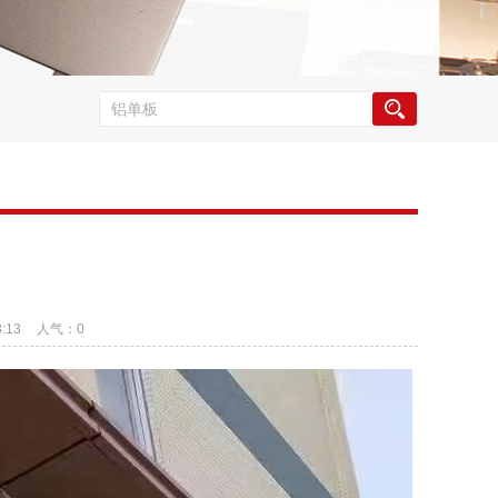
:13
人气：
0