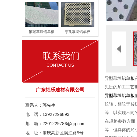
氟碳幕墙铝单板
穿孔幕墙铝单板
联系我们
CONTACT US
异型幕墙
铝单板
先进的加工工艺
广东铝乐建材有限公司
异型幕墙铝单板
较轻，相较于传
联系人：郭先生
等，以实现不同
电 话：13927296893
在规格参数方面，
邮 箱：2201229786@qq.com
等，但具体的尺
地 址：肇庆高新区滨江路5号