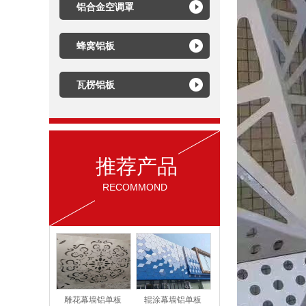
铝合金空调罩
蜂窝铝板
瓦楞铝板
推荐产品
RECOMMOND
雕花幕墙铝单板
辊涂幕墙铝单板