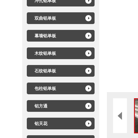
冲孔铝单板
双曲铝单板
幕墙铝单板
木纹铝单板
石纹铝单板
包柱铝单板
铝方通
铝天花