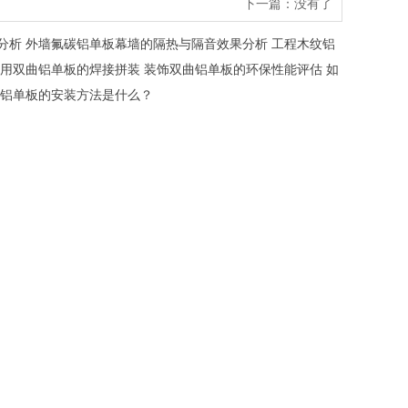
下一篇：没有了
分析
外墙氟碳铝单板幕墙的隔热与隔音效果分析
工程木纹铝
用双曲铝单板的焊接拼装
装饰双曲铝单板的环保性能评估
如
铝单板的安装方法是什么？