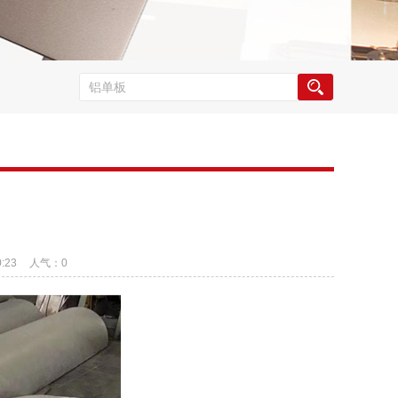
:23
人气：
0