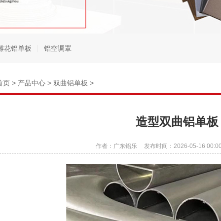
雕花铝单板
铝空调罩
首页
>
产品中心
>
双曲铝单板
>
造型双曲铝单板
作者：广东铝乐
发布时间：2026-05-16 00:00