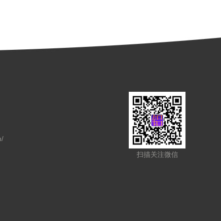
/
扫描关注微信