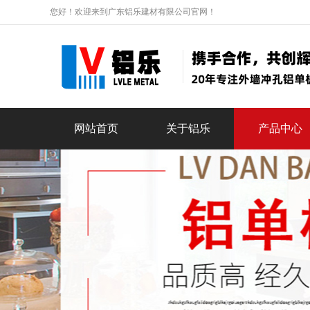
您好！欢迎来到广东铝乐建材有限公司官网！
网站首页
关于铝乐
产品中心